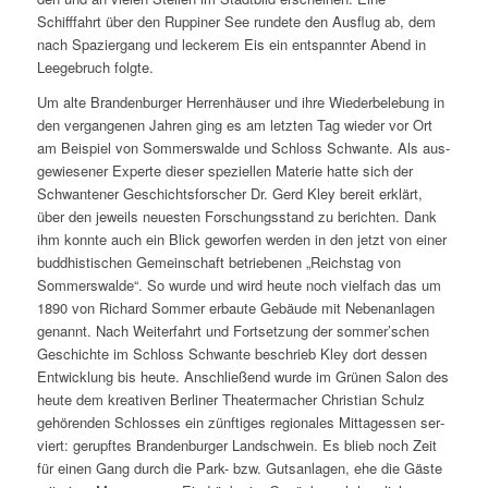
Schifffahrt über den Ruppiner See run­de­te den Ausflug ab, dem
nach Spaziergang und lecke­rem Eis ein ent­spann­ter Abend in
Leegebruch folgte.
Um alte Brandenburger Herrenhäuser und ihre Wiederbelebung in
den ver­gan­ge­nen Jahren ging es am letz­ten Tag wie­der vor Ort
am Beispiel von Sommerswalde und Schloss Schwante. Als aus­
ge­wie­se­ner Experte die­ser spe­zi­el­len Materie hat­te sich der
Schwantener Geschichtsforscher Dr. Gerd Kley bereit erklärt,
über den jeweils neu­es­ten Forschungsstand zu berich­ten. Dank
ihm konn­te auch ein Blick gewor­fen wer­den in den jetzt von einer
bud­dhis­ti­schen Gemeinschaft betrie­be­nen „Reichstag von
Sommerswalde“. So wur­de und wird heu­te noch viel­fach das um
1890 von Richard Sommer erbau­te Gebäude mit Nebenanlagen
genannt. Nach Weiterfahrt und Fortsetzung der sommer’schen
Geschichte im Schloss Schwante beschrieb Kley dort des­sen
Entwicklung bis heu­te. Anschließend wur­de im Grünen Salon des
heu­te dem krea­ti­ven Berliner Theatermacher Christian Schulz
gehö­ren­den Schlosses ein zünf­ti­ges regio­na­les Mittagessen ser­
viert: gerupf­tes Brandenburger Landschwein. Es blieb noch Zeit
für einen Gang durch die Park- bzw. Gutsanlagen, ehe die Gäste