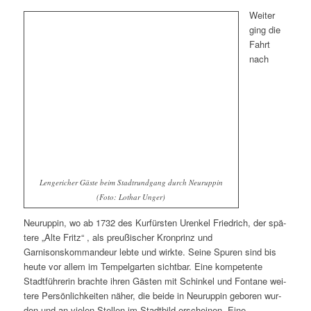
Weiter
ging die
Fahrt
nach
Lengericher Gäste beim Stadtrundgang durch Neuruppin
(Foto: Lothar Unger)
Neuruppin, wo ab 1732 des Kurfürsten Urenkel Friedrich, der spä­
te­re „Alte Fritz“ , als preu­ßi­scher Kronprinz und
Garnisonskommandeur leb­te und wirk­te. Seine Spuren sind bis
heu­te vor allem im Tempelgarten sicht­bar. Eine kom­pe­ten­te
Stadtführerin brach­te ihren Gästen mit Schinkel und Fontane wei­
te­re Persönlichkeiten näher, die bei­de in Neuruppin gebo­ren wur­
den und an vie­len Stellen im Stadtbild erschei­nen. Eine