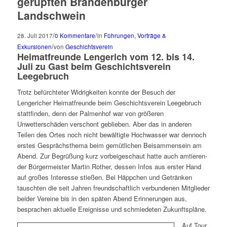
gerupften Brandenburger
Landschwein
/
/
28. Juli 2017
0 Kommentare
in
Führungen, Vorträge &
/
Exkursionen
von
Geschichtsverein
Heimatfreunde Lengerich vom 12. bis 14.
Juli zu Gast beim Geschichtsverein
Leegebruch
Trotz befürch­te­ter Widrigkeiten konn­te der Besuch der
Lengericher Heimatfreunde beim Geschichtsverein Leegebruch
statt­fin­den, denn der Palmenhof war von grö­ße­ren
Unwetterschäden ver­schont geblie­ben. Aber das in ande­ren
Teilen des Ortes noch nicht bewäl­tig­te Hochwasser war den­noch
ers­tes Gesprächsthema beim gemüt­li­chen Beisammensein am
Abend. Zur Begrüßung kurz vor­bei­ge­schaut hat­te auch amtie­ren­
der Bürgermeister Martin Rother, des­sen Infos aus ers­ter Hand
auf gro­ßes Interesse stie­ßen. Bei Häppchen und Getränken
tausch­ten die seit Jahren freund­schaft­lich ver­bun­de­nen Mitglieder
bei­der Vereine bis in den spä­ten Abend Erinnerungen aus,
bespra­chen aktu­el­le Ereignisse und schmie­de­ten Zukunftspläne.
Auf Tour