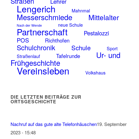
Straßen
Lehrer
Lengerich
Mahnmal
Messerschmiede
Mittelalter
neue Schule
Nach der Wende
Partnerschaft
Pestalozzi
POS
Richthofen
Schulchronik
Schule
Sport
Ur- und
Tafelrunde
Straßenlauf
Frühgeschichte
Vereinsleben
Volkshaus
DIE LETZTEN BEITRÄGE ZUR
ORTSGESCHICHTE
Nachruf auf das gute alte Telefonhäuschen
19. September
2023 - 15:48