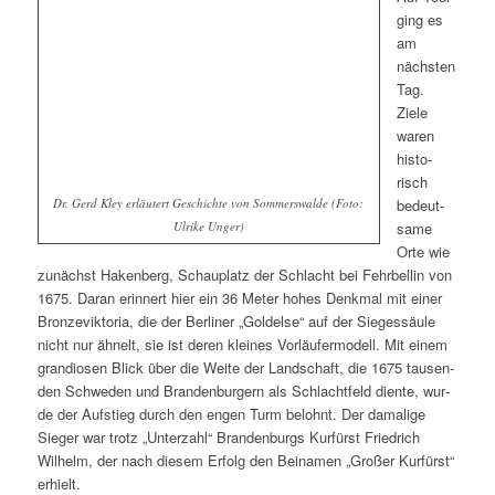
ging es
am
nächs­ten
Tag.
Ziele
waren
his­to­
risch
Dr. Gerd Kley erläutert Geschichte von Sommerswalde (Foto:
bedeut­
Ulrike Unger)
sa­me
Orte wie
zunächst Hakenberg, Schauplatz der Schlacht bei Fehrbellin von
1675. Daran erin­nert hier ein 36 Meter hohes Denkmal mit einer
Bronzeviktoria, die der Berliner „Goldelse“ auf der Siegessäule
nicht nur ähnelt, sie ist deren klei­nes Vorläufermodell. Mit einem
gran­dio­sen Blick über die Weite der Landschaft, die 1675 tau­sen­
den Schweden und Brandenburgern als Schlachtfeld dien­te, wur­
de der Aufstieg durch den engen Turm belohnt. Der dama­li­ge
Sieger war trotz „Unterzahl“ Brandenburgs Kurfürst Friedrich
Wilhelm, der nach die­sem Erfolg den Beinamen „Großer Kurfürst“
erhielt.