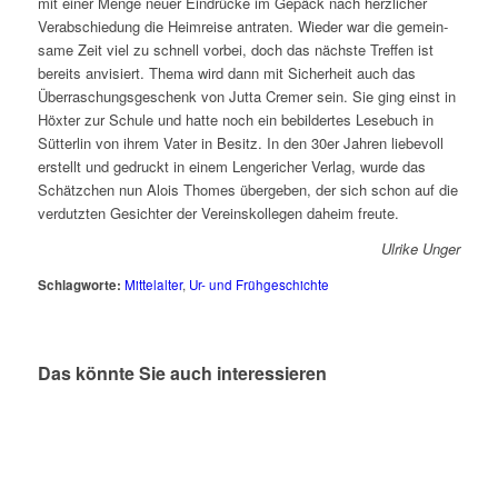
mit einer Menge neu­er Eindrücke im Gepäck nach herz­li­cher
Verabschiedung die Heimreise antra­ten. Wieder war die gemein­
sa­me Zeit viel zu schnell vor­bei, doch das nächs­te Treffen ist
bereits anvi­siert. Thema wird dann mit Sicherheit auch das
Überraschungsgeschenk von Jutta Cremer sein. Sie ging einst in
Höxter zur Schule und hat­te noch ein bebil­der­tes Lesebuch in
Sütterlin von ihrem Vater in Besitz. In den 30er Jahren lie­be­voll
erstellt und gedruckt in einem Lengericher Verlag, wur­de das
Schätzchen nun Alois Thomes über­ge­ben, der sich schon auf die
ver­dutz­ten Gesichter der Vereinskollegen daheim freute.
Ulrike Unger
Schlagworte:
Mittelalter
,
Ur- und Frühgeschichte
Das könnte Sie auch interessieren