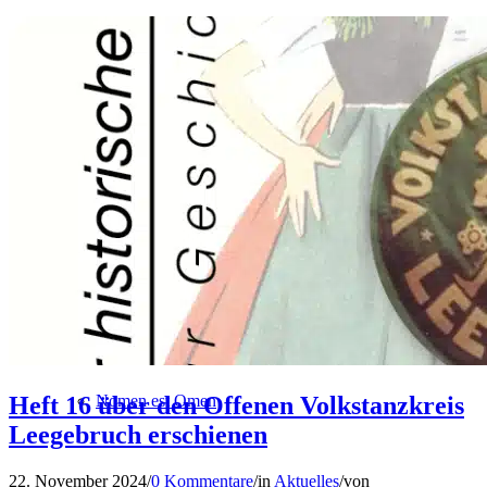
Meldungen zur Regionalgeschichte
Lengericher Geschichte(n)
Heft 16 über den Offenen Volkstanzkreis
Nomen est Omen
Leegebruch erschienen
22. November 2024
/​
0 Kommentare
/​
in
Aktuelles
/​
von