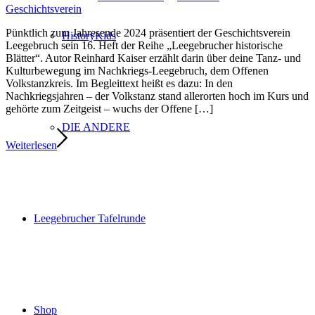
Geschichtsverein
Pünktlich zum Jahresende 2024 prä­sen­tiert der Geschichtsverein
HistoryKids
Leegebruch sein 16. Heft der Reihe „Leegebrucher his­to­ri­sche
Blätter“. Autor Reinhard Kaiser erzählt dar­in über dei­ne Tanz- und
Kulturbewegung im Nachkriegs-Leegebruch, dem Offenen
Volkstanzkreis. Im Begleittext heißt es dazu: In den
Nachkriegsjahren – der Volkstanz stand aller­or­ten hoch im Kurs und
gehör­te zum Zeitgeist – wuchs der Offene […]
DIE ANDERE
Weiterlesen
Leegebrucher Tafelrunde
Shop