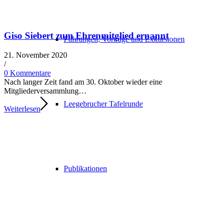
Giso Siebert zum Ehrenmitglied ernannt
Führungen, Vorträge und Exkursionen
21. November 2020
/​
0 Kommentare
Nach lan­ger Zeit fand am 30. Oktober wie­der eine
Mitgliederversammlung…
Leegebrucher Tafelrunde
Weiterlesen
Publikationen