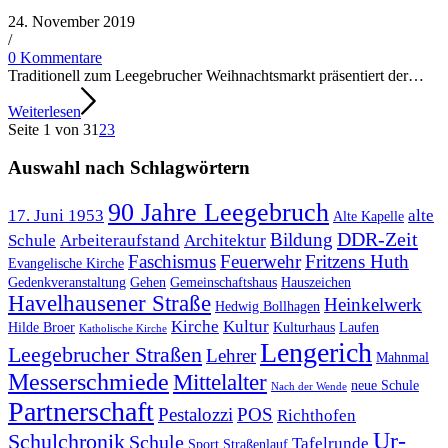
24. November 2019
/​
0 Kommentare
Traditionell zum Leegebrucher Weihnachtsmarkt prä­sen­tiert der…
Weiterlesen
Seite 1 von 3
1
2
3
Auswahl nach Schlagwörtern
90 Jahre Leegebruch
17. Juni 1953
alte
Alte Kapelle
DDR-Zeit
Bildung
Schule
Arbeiteraufstand
Architektur
Faschismus
Feuerwehr
Fritzens Huth
Evangelische Kirche
Gedenkveranstaltung
Gehen
Gemeinschaftshaus
Hauszeichen
Havelhausener Straße
Heinkelwerk
Hedwig Bollhagen
Kirche
Kultur
Hilde Broer
Kulturhaus
Laufen
Katholische Kirche
Lengerich
Leegebrucher Straßen
Lehrer
Mahnmal
Messerschmiede
Mittelalter
neue Schule
Nach der Wende
Partnerschaft
Pestalozzi
POS
Richthofen
Ur-
Schulchronik
Schule
Tafelrunde
Sport
Straßenlauf