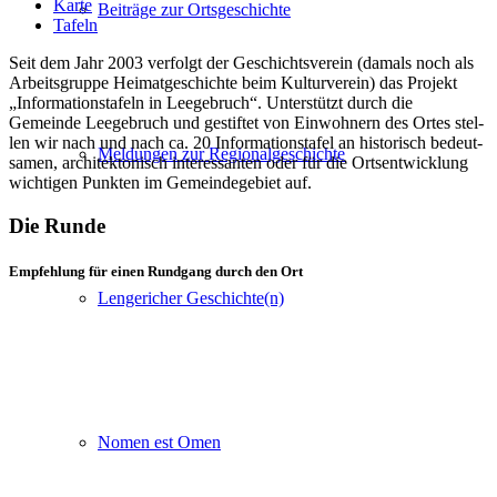
Karte
Beiträge zur Ortsgeschichte
Tafeln
S
eit dem Jahr 2003 ver­folgt der Geschichtsverein (damals noch als
Arbeitsgruppe Heimatgeschichte beim Kulturverein) das Projekt
„Informationstafeln in Leegebruch“. Unterstützt durch die
Gemeinde Leegebruch und gestif­tet von Einwohnern des Ortes stel­
len wir nach und nach ca. 20 Informationstafel an his­to­risch bedeut­
Meldungen zur Regionalgeschichte
sa­men, archi­tek­to­nisch inter­es­san­ten oder für die Ortsentwicklung
wich­ti­gen Punkten im Gemeindegebiet auf.
Die Runde
Empfehlung für einen Rundgang durch den Ort
Lengericher Geschichte(n)
Nomen est Omen