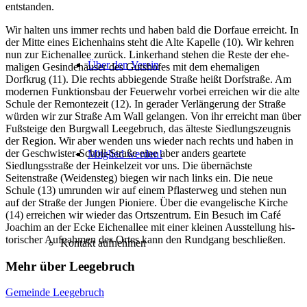
entstanden.
Wir hal­ten uns immer rechts und haben bald die Dorfaue erreicht. In
der Mitte eines Eichenhains steht die Alte Kapelle (10). Wir keh­ren
nun zur Eichenallee zurück. Linkerhand ste­hen die Reste der ehe­
Über den Verein
ma­li­gen Gesindehäuser des Gutshofes mit dem ehe­ma­li­gen
Dorfkrug (11). Die rechts abbie­gen­de Straße heißt Dorfstraße. Am
moder­nen Funktionsbau der Feuerwehr vor­bei errei­chen wir die alte
Schule der Remontezeit (12). In gera­der Verlängerung der Straße
wür­den wir zur Straße Am Wall gelan­gen. Von ihr erreicht man über
Fußsteige den Burgwall Leegebruch, das ältes­te Siedlungszeugnis
der Region. Wir aber wen­den uns wie­der nach rechts und haben in
der Geschwister-Scholl-Straße eine aber anders gear­te­te
Mitglied werden!
Siedlungsstraße der Heinkelzeit vor uns. Die über­nächs­te
Seitenstraße (Weidensteg) bie­gen wir nach links ein. Die neue
Schule (13) umrun­den wir auf einem Pflasterweg und ste­hen nun
auf der Straße der Jungen Pioniere. Über die evan­ge­li­sche Kirche
(14) errei­chen wir wie­der das Ortszentrum. Ein Besuch im Café
Joachim an der Ecke Eichenallee mit einer klei­nen Ausstellung his­
to­ri­scher Aufnahmen des Ortes kann den Rundgang beschließen.
Kontakt aufnehmen
Mehr über Leegebruch
Gemeinde Leegebruch