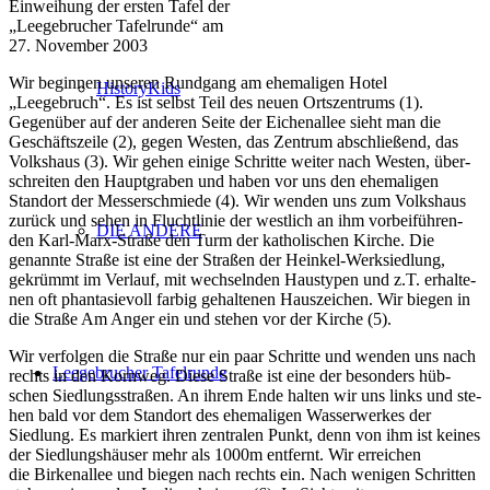
Einweihung der ers­ten Tafel der
„Leegebrucher Tafelrunde“ am
27. November 2003
Wir begin­nen unse­ren Rundgang am ehe­ma­li­gen Hotel
HistoryKids
„Leegebruch“. Es ist selbst Teil des neu­en Ortszentrums (1).
Gegenüber auf der ande­ren Seite der Eichenallee sieht man die
Geschäftszeile (2), gegen Westen, das Zentrum abschlie­ßend, das
Volkshaus (3). Wir gehen eini­ge Schritte wei­ter nach Westen, über­
schrei­ten den Hauptgraben und haben vor uns den ehe­ma­li­gen
Standort der Messerschmiede (4). Wir wen­den uns zum Volkshaus
zurück und sehen in Fluchtlinie der west­lich an ihm vor­bei­füh­ren­
DIE ANDERE
den Karl-Marx-Straße den Turm der katho­li­schen Kirche. Die
genann­te Straße ist eine der Straßen der Heinkel-Werksiedlung,
gekrümmt im Verlauf, mit wech­seln­den Haustypen und z.T. erhal­te­
nen oft phan­ta­sie­voll far­big gehal­te­nen Hauszeichen. Wir bie­gen in
die Straße Am Anger ein und ste­hen vor der Kirche (5).
Wir ver­fol­gen die Straße nur ein paar Schritte und wen­den uns nach
Leegebrucher Tafelrunde
rechts in den Kornweg. Diese Straße ist eine der beson­ders hüb­
schen Siedlungsstraßen. An ihrem Ende hal­ten wir uns links und ste­
hen bald vor dem Standort des ehe­ma­li­gen Wasserwerkes der
Siedlung. Es mar­kiert ihren zen­tra­len Punkt, denn von ihm ist kei­nes
der Siedlungshäuser mehr als 1000m ent­fernt. Wir errei­chen
die Birkenallee und bie­gen nach rechts ein. Nach weni­gen Schritten