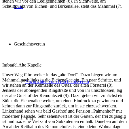
ste­hen wir vor den Ledigenheimen (6). In Sichtweite, am
Schnittpunkt von Eichen- und Birkenallee, steht das Mahnmal (7).
Shop
Geschichtsverein
Infotafel Alte Kapelle
Unser Weg führt wei­ter in das „alte Dorf“. Dazu bie­gen wir am
Mahnmal nach links in die Eichenallee ein. Ein paar Schritte, und
Nachrichten vom Geschichtsverein
wir ste­hen an der Keimzelle des Ortes, der alten Försterei (8).
Jenseits der abbie­gen­den Ringstraße und von ihr umschlos­sen, lag
der alte Gutshof der Remontezeit (9). Dazu gehen wir zunächst ein
Stück die Eichenallee wei­ter, um einen Eindruck zu gewin­nen und
keh­ren dann zur Ringstraße zurück, um in sie ein­zu­schwen­ken.
Linkerhand sehen wir bald Gasthof und Pension „Palmenhof“ mit
moder­ner Fassade. Sehr sehens­wert ist der Garten, der frei zugän­gig
Vita
ist und u.a. eine Vielzahl von Sukkulenten ent­hält. Daneben auf dem
Areal der Reitbahn des Remontehofes ist eine klei­ne Wohnanlage