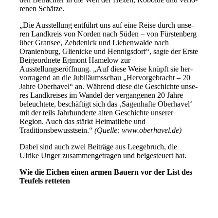
re­nen Schätze.
„Die Ausstellung ent­führt uns auf eine Reise durch unse­
ren Landkreis von Norden nach Süden – von Fürstenberg
über Gransee, Zehdenick und Liebenwalde nach
Oranienburg, Glienicke und Hennigsdorf“, sag­te der Erste
Beigeordnete Egmont Hamelow zur
Ausstellungseröffnung. „Auf die­se Weise knüpft sie her­
vor­ra­gend an die Jubiläumsschau „Hervorgebracht – 20
Jahre Oberhavel“ an. Während die­se die Geschichte unse­
res Landkreises im Wandel der ver­gan­ge­nen 20 Jahre
beleuch­te­te, beschäf­tigt sich das ‚Sagenhafte Oberhavel‘
mit der teils Jahrhunderte alten Geschichte unse­rer
Region. Auch das stärkt Heimatliebe und
Traditionsbewusstsein.“
(Quelle: www​.ober​ha​vel​.de)
Dabei sind auch zwei Beiträge aus Leegebruch, die
Ulrike Unger zusam­men­ge­tra­gen und bei­gesteu­ert hat.
Wie die Eichen einen armen Bauern vor der List des
Teufels retteten