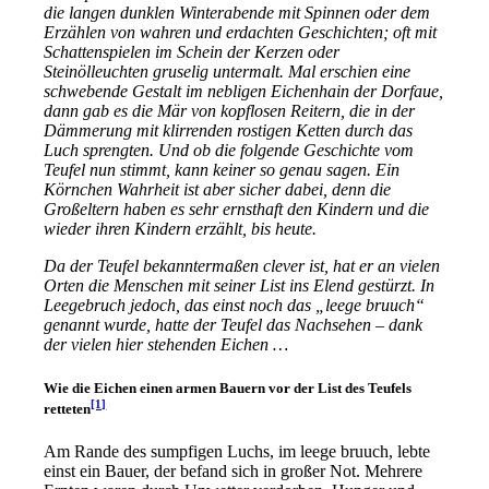
die lan­gen dunk­len Winterabende mit Spinnen oder dem
Erzählen von wah­ren und erdach­ten Geschichten; oft mit
Schattenspielen im Schein der Kerzen oder
Steinölleuchten gru­se­lig unter­malt. Mal erschien eine
schwe­ben­de Gestalt im neb­li­gen Eichenhain der Dorfaue,
dann gab es die Mär von kopf­lo­sen Reitern, die in der
Dämmerung mit klir­ren­den ros­ti­gen Ketten durch das
Luch spreng­ten. Und ob die fol­gen­de Geschichte vom
Teufel nun stimmt, kann kei­ner so genau sagen. Ein
Körnchen Wahrheit ist aber sicher dabei, denn die
Großeltern haben es sehr ernst­haft den Kindern und die
wie­der ihren Kindern erzählt, bis heute.
Da der Teufel bekann­ter­ma­ßen cle­ver ist, hat er an vie­len
Orten die Menschen mit sei­ner List ins Elend gestürzt. In
Leegebruch jedoch, das einst noch das „lee­ge bruuch“
genannt wur­de, hat­te der Teufel das Nachsehen – dank
der vie­len hier ste­hen­den Eichen …
Wie die Eichen einen armen Bauern vor der List des Teufels
[1]
retteten
Am Rande des sump­fi­gen Luchs, im lee­ge bruuch, leb­te
einst ein Bauer, der befand sich in gro­ßer Not. Mehrere