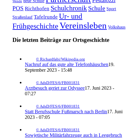
Pestalozzi
neue Schule
Wende
Schulchronik
Schule
POS
Richthofen
Sport
Ur- und
Tafelrunde
Straßenlauf
Vereinsleben
Frühgeschichte
Volkshaus
Die letzten Beiträge zur Ortsgeschichte
© Richardfabi/Wikipedia.org
Nachruf auf das gute alte Telefonhäuschen
19.
September 2023 - 15:48
© AdsD/FES/6/FB001831
Arztbesuch geriet zur Odyssee
17. Juni 2023 -
07:27
© AdsD/FES/6/FB001831
Statt Berufsschule Fußmarsch nach Berlin
17. Juni
2023 - 07:05
© AdsD/FES/6/FB001831
Sowjetische Militärfahrzeuge auch in Leegebruch