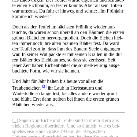
te einen Eichbaum, so fest er konn­te. Aber all sein Toben
war umsonst. Da fuhr er hin­weg und schrie: „Im Frühjahr
kom­me ich wieder!“
Doch als der Teufel im nächs­ten Frühling wie­der auf­
tauch­te, da waren schon über­all an den Bäumen die ers­ten
grü­nen Blättchen her­vor­ge­quol­len. Doch die Eichen hiel­
ten immer noch ihre alten brau­nen Blätter fest. Da ward
der Teufel zor­nig, dass ihm des Bauern Seele ent­gan­gen
war. In sei­ner Wut pack­te er mit sei­nen Krallen in die dür­
ren Blätter des Eichbaumes, so dass sie zer­ris­sen. Seit
jener Zeit haben Eichenblätter die so merk­wür­dig aus­ge­
buch­te­te Form, wie wir sie kennen.
Und Jahr für Jahr hal­ten bis heu­te vor allem die
[2]
Traubeneichen
ihr Laub in Herbststurm und
Winterkälte so lan­ge fest, bis alles ande­re wie­der grünt
und blüht. Erst dann trei­ben bei ihnen die ers­ten grü­nen
Blättchen wie­der aus.
[1]
Sagen von Eiche und Teufel sind in ihrem Kern aus
vie­len Regionen über­lie­fert. Und so ähn­lich, wie es bei­
spiels­wei­se Hans Große 1933 in der Bergischen
Heimatwarte auf­ge­schrie­ben hat, ist die­se Sage auch in