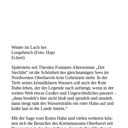
Winter im Luch bei
Leegebruch (Foto: Hajo
Eckert)
Spätestens seit Theodor Fontanes Altersroman „Der
Stechlin“ ist die Schönheit des gleich­na­mi­gen Sees im
Nordwesten Oberhavels kein Geheimnis mehr. In der
Tiefe sei­nes kris­tall­kla­ren Wassers soll auch der Rote
Hahn leben, der der Legende nach auf­steigt, wenn in der
wei­ten Welt etwas Großes und Ungewöhnliches pas­siert –
„dann brodelt’s hier nicht bloß und spru­delt und stru­delt,
dann steigt statt des Wasserstrahls ein roter Hahn auf und
kräht laut in die Lande hinein.“
Mit der Sage vom Roten Hahn und vie­len wei­te­ren kön­
nen sich die Besucher des Kreismuseums Oberhavel seit