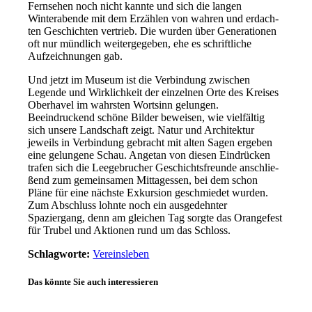
Fernsehen noch nicht kann­te und sich die lan­gen
Winterabende mit dem Erzählen von wah­ren und erdach­
ten Geschichten ver­trieb. Die wur­den über Generationen
oft nur münd­lich wei­ter­ge­ge­ben, ehe es schrift­li­che
Aufzeichnungen gab.
Und jetzt im Museum ist die Verbindung zwi­schen
Legende und Wirklichkeit der ein­zel­nen Orte des Kreises
Oberhavel im wahrs­ten Wortsinn gelun­gen.
Beeindruckend schö­ne Bilder bewei­sen, wie viel­fäl­tig
sich unse­re Landschaft zeigt. Natur und Architektur
jeweils in Verbindung gebracht mit alten Sagen erge­ben
eine gelun­ge­ne Schau. Angetan von die­sen Eindrücken
tra­fen sich die Leegebrucher Geschichtsfreunde anschlie­
ßend zum gemein­sa­men Mittagessen, bei dem schon
Pläne für eine nächs­te Exkursion geschmie­det wur­den.
Zum Abschluss lohn­te noch ein aus­ge­dehn­ter
Spaziergang, denn am glei­chen Tag sorg­te das Orangefest
für Trubel und Aktionen rund um das Schloss.
Schlagworte:
Vereinsleben
Das könnte Sie auch interessieren