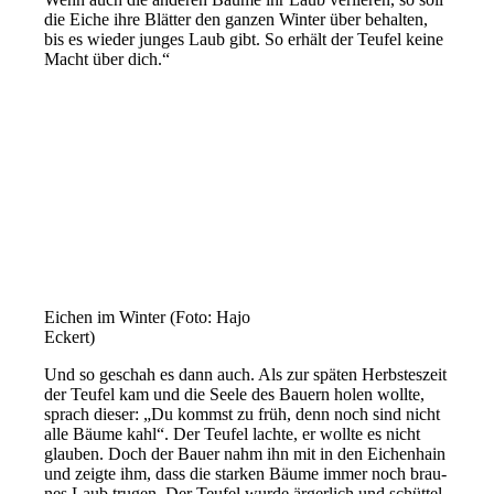
die Eiche ihre Blätter den gan­zen Winter über behal­ten,
bis es wie­der jun­ges Laub gibt. So erhält der Teufel kei­ne
Macht über dich.“
Eichen im Winter (Foto: Hajo
Eckert)
Und so geschah es dann auch. Als zur spä­ten Herbsteszeit
der Teufel kam und die Seele des Bauern holen woll­te,
sprach die­ser: „Du kommst zu früh, denn noch sind nicht
alle Bäume kahl“. Der Teufel lach­te, er woll­te es nicht
glau­ben. Doch der Bauer nahm ihn mit in den Eichenhain
und zeig­te ihm, dass die star­ken Bäume immer noch brau­
nes Laub tru­gen. Der Teufel wur­de ärger­lich und schüt­tel­