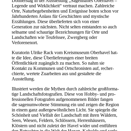
Donnerstag in der Ausstellung „Sagenhaftes Oberhavel –
Legende und Wirklichkeit“ ver­traut machen. Zahlreiche
Orte, Naturbegebenheiten und Ereignisse boten schon vor
Jahrhunderten Anlass für Geschichten und mys­ti­sche
Erzählungen. Diese über­lie­fer­ten sich von einer
Generation zur nächs­ten. Nicht sel­ten ent­stan­den so auch
selt­sa­me und schau­ri­ge Bezeichnungen für Orte und
Landschaften wie Teufelssee, Zwergberg oder
Verlorenenort.
Kuratorin Ulrike Rack vom Kreismuseum Oberhavel hat­
te die Idee, die­se Überlieferungen einer brei­ten
Öffentlichkeit zugäng­lich zu machen. So nahm sie
Kontakt zu Kommunen und Ortschronisten auf, recher­
chier­te, wer­te­te Zuarbeiten aus und gestal­te­te die
Ausstellung.
Illustriert wer­den die Mythen durch zahl­rei­che groß­for­ma­
ti­ge Landschaftsfotografien. Diese von Hobby- und pro­
fes­sio­nel­len Fotografen auf­ge­nom­me­nen Bilder fan­gen
die sagen­um­wo­be­ne Stimmung ein und zei­gen die Region
in einem ganz außer­ge­wöhn­li­chen Licht. Sie spie­geln die
Schönheit und Vielfalt der Landschaft mit ihren Wäldern,
Seen, Wiesen, Feldern, Schlössern, Herrenhäusern,
Klöstern und nicht zuletzt der Havel wider und ent­füh­ren
den Betrachter in die Welt der Hexen, Kobolde und ver­lo­