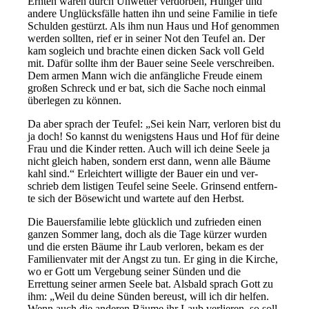
Ernten waren durch Unwetter ver­dor­ben, Hunger und
ande­re Unglücksfälle hat­ten ihn und sei­ne Familie in tie­fe
Schulden gestürzt. Als ihm nun Haus und Hof genom­men
wer­den soll­ten, rief er in sei­ner Not den Teufel an. Der
kam sogleich und brach­te einen dicken Sack voll Geld
mit. Dafür soll­te ihm der Bauer sei­ne Seele ver­schrei­ben.
Dem armen Mann wich die anfäng­li­che Freude einem
gro­ßen Schreck und er bat, sich die Sache noch ein­mal
über­le­gen zu können.
Da aber sprach der Teufel: „Sei kein Narr, ver­lo­ren bist du
ja doch! So kannst du wenigs­tens Haus und Hof für dei­ne
Frau und die Kinder ret­ten. Auch will ich dei­ne Seele ja
nicht gleich haben, son­dern erst dann, wenn alle Bäume
kahl sind.“ Erleichtert wil­lig­te der Bauer ein und ver­
schrieb dem lis­ti­gen Teufel sei­ne Seele. Grinsend ent­fern­
te sich der Bösewicht und war­te­te auf den Herbst.
Die Bauersfamilie leb­te glück­lich und zufrie­den einen
gan­zen Sommer lang, doch als die Tage kür­zer wur­den
und die ers­ten Bäume ihr Laub ver­lo­ren, bekam es der
Familienvater mit der Angst zu tun. Er ging in die Kirche,
wo er Gott um Vergebung sei­ner Sünden und die
Errettung sei­ner armen Seele bat. Alsbald sprach Gott zu
ihm: „Weil du dei­ne Sünden bereust, will ich dir hel­fen.
Wenn auch die ande­ren Bäume ihr Laub ver­lie­ren, so soll