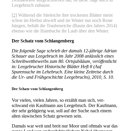
Leegebruch zuhause.
[2]
Während die Stieleiche ihre tro­cke­nen Blätter meist
schon im Herbst abwirft und im Winter nur noch Reste
hän­gen, behält die Traubeneiche (Baum des Jahres 2014)
eben­so wie die Hainbuche ihr Laub über den Winter.
Der Schatz vom Schlangenberg
Die fol­gen­de Sage schrieb der damals 12-jäh­ri­ge Adrian
Schauer aus Leegebruch im Jahr 2008 anläss­lich eines
Schreibwettbewerbs zum 80. Ortsjubiläum, ver­öf­fent­licht
in: Leegebrucher Historische Blätter Heft 8 (Auf
Spurensuche im Lehebruch. Eine klei­ne Zeitreise durch
die Ur- und Frühgeschichte Leegebruchs), 2010, S. 10.
Der Schatz vom Schlangenberg
Vor vie­len, vie­len Jahren, so erzählt man sich, ver­
schwand ein Kaufmann aus Leegebruch. Der Kaufmann,
der sehr geld­gie­rig war, soll auf der Suche nach einem
alten sla­wi­schen Schatz gewe­sen sein.
Damals war weit und breit nur Moor und oft­mals war das