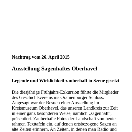
Nachtrag vom 26. April 2015
Ausstellung Sagenhaftes Oberhavel
Legende und Wirklichkeit zauberhaft in Szene gesetzt
Die dies­jäh­ri­ge Frühjahrs-Exkursion führ­te die Mitglieder
des Geschichtsvereins ins Oranienburger Schloss.
Angesagt war der Besuch einer Ausstellung im
Kreismuseum Oberhavel, das unse­ren Landkreis zur Zeit
in einer ganz beson­de­ren Weise, näm­lich „sagen­haft“,
prä­sen­tiert. Zauberhafte Fotos der Landschaft von heu­te
rah­men Texttafeln ein, auf denen orts­be­zo­ge­ne Sagen an
alte Zeiten erin­nern. An Zeiten, in denen man Radio und