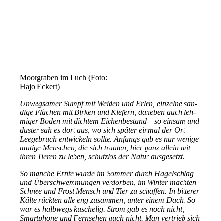
Moorgraben im Luch (Foto:
Hajo Eckert)
Unwegsamer Sumpf mit Weiden und Erlen, ein­zel­ne san­
di­ge Flächen mit Birken und Kiefern, dane­ben auch leh­
mi­ger Boden mit dich­tem Eichenbestand – so ein­sam und
dus­ter sah es dort aus, wo sich spä­ter ein­mal der Ort
Leegebruch ent­wi­ckeln soll­te. Anfangs gab es nur weni­ge
muti­ge Menschen, die sich trau­ten, hier ganz allein mit
ihren Tieren zu leben, schutz­los der Natur ausgesetzt.
So man­che Ernte wur­de im Sommer durch Hagelschlag
und Überschwemmungen ver­dor­ben, im Winter mach­ten
Schnee und Frost Mensch und Tier zu schaf­fen. In bit­te­rer
Kälte rück­ten alle eng zusam­men, unter einem Dach. So
war es halb­wegs kusche­lig. Strom gab es noch nicht,
Smartphone und Fernsehen auch nicht. Man ver­trieb sich