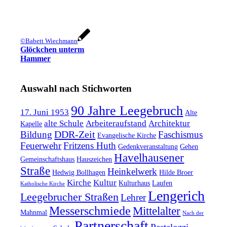
©Babett Wiechmann
Glöckchen unterm
Hammer
Auswahl nach Stichworten
90 Jahre Leegebruch
17. Juni 1953
Alte
alte Schule
Arbeiteraufstand
Architektur
Kapelle
DDR-Zeit
Bildung
Faschismus
Evangelische Kirche
Feuerwehr
Fritzens Huth
Gedenkveranstaltung
Gehen
Havelhausener
Gemeinschaftshaus
Hauszeichen
Straße
Heinkelwerk
Hedwig Bollhagen
Hilde Broer
Kirche
Kultur
Kulturhaus
Laufen
Katholische Kirche
Lengerich
Leegebrucher Straßen
Lehrer
Messerschmiede
Mittelalter
Mahnmal
Nach der
Partnerschaft