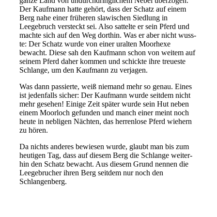
gan­ze Land von undurch­dring­li­chem Nebel über­zo­gen.
Der Kaufmann hat­te gehört, dass der Schatz auf einem
Berg nahe einer frü­he­ren sla­wi­schen Siedlung in
Leegebruch ver­steckt sei. Also sat­tel­te er sein Pferd und
mach­te sich auf den Weg dort­hin. Was er aber nicht wuss­
te: Der Schatz wur­de von einer uralten Moorhexe
bewacht. Diese sah den Kaufmann schon von wei­tem auf
sei­nem Pferd daher kom­men und schick­te ihre treu­es­te
Schlange, um den Kaufmann zu verjagen.
Was dann pas­sier­te, weiß nie­mand mehr so genau. Eines
ist jeden­falls sicher: Der Kaufmann wur­de seit­dem nicht
mehr gese­hen! Einige Zeit spä­ter wur­de sein Hut neben
einem Moorloch gefun­den und manch einer meint noch
heu­te in neb­li­gen Nächten, das her­ren­lo­se Pferd wie­hern
zu hören.
Da nichts ande­res bewie­sen wur­de, glaubt man bis zum
heu­ti­gen Tag, dass auf die­sem Berg die Schlange wei­ter­
hin den Schatz bewacht. Aus die­sem Grund nen­nen die
Leegebrucher ihren Berg seit­dem nur noch den
Schlangenberg.