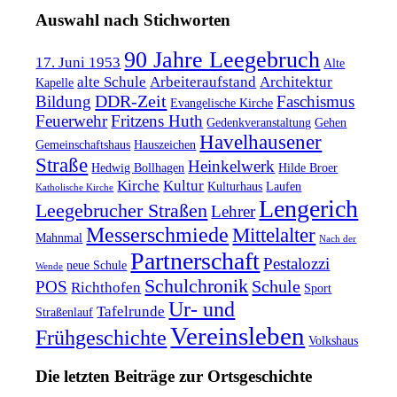
Auswahl nach Stichworten
90 Jahre Leegebruch
17. Juni 1953
Alte
alte Schule
Arbeiteraufstand
Architektur
Kapelle
DDR-Zeit
Bildung
Faschismus
Evangelische Kirche
Feuerwehr
Fritzens Huth
Gedenkveranstaltung
Gehen
Havelhausener
Gemeinschaftshaus
Hauszeichen
Straße
Heinkelwerk
Hedwig Bollhagen
Hilde Broer
Kirche
Kultur
Kulturhaus
Laufen
Katholische Kirche
Lengerich
Leegebrucher Straßen
Lehrer
Messerschmiede
Mittelalter
Mahnmal
Nach der
Partnerschaft
Pestalozzi
neue Schule
Wende
Schulchronik
Schule
POS
Richthofen
Sport
Ur- und
Tafelrunde
Straßenlauf
Vereinsleben
Frühgeschichte
Volkshaus
Die letzten Beiträge zur Ortsgeschichte