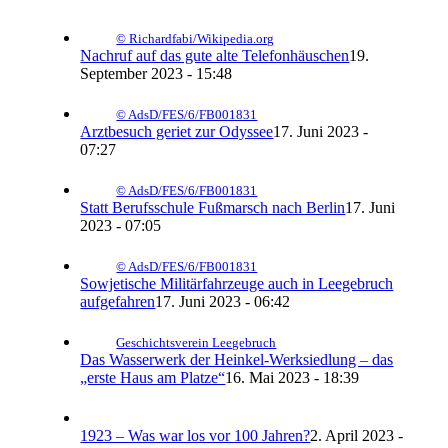
© Richardfabi/Wikipedia.org
Nachruf auf das gute alte Telefonhäuschen
19.
September 2023 - 15:48
© AdsD/FES/6/FB001831
Arztbesuch geriet zur Odyssee
17. Juni 2023 -
07:27
© AdsD/FES/6/FB001831
Statt Berufsschule Fußmarsch nach Berlin
17. Juni
2023 - 07:05
© AdsD/FES/6/FB001831
Sowjetische Militärfahrzeuge auch in Leegebruch
aufgefahren
17. Juni 2023 - 06:42
Geschichtsverein Leegebruch
Das Wasserwerk der Heinkel-Werksiedlung – das
„erste Haus am Platze“
16. Mai 2023 - 18:39
1923 – Was war los vor 100 Jahren?
2. April 2023 -