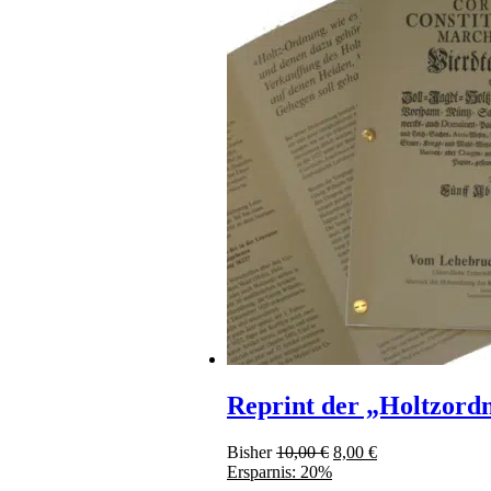
Reprint der „Holtzord
Bisher
10,00
€
8,00
€
Ersparnis: 20%