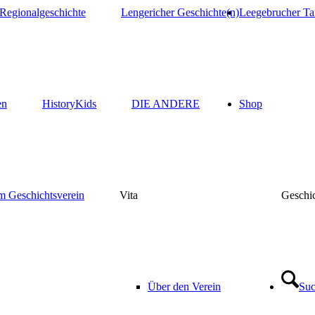
Regionalgeschichte
Lengericher Geschichte(n)
Leegebrucher Ta
en
HistoryKids
DIE ANDERE
Shop
m Geschichtsverein
Vita
Geschic
Über den Verein
Su