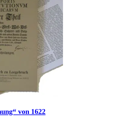
nung“ von 1622