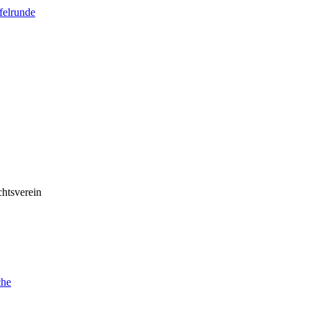
felrunde
htsverein
che