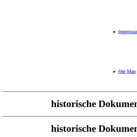
Impress
Site Map
historische Dokume
historische Dokume